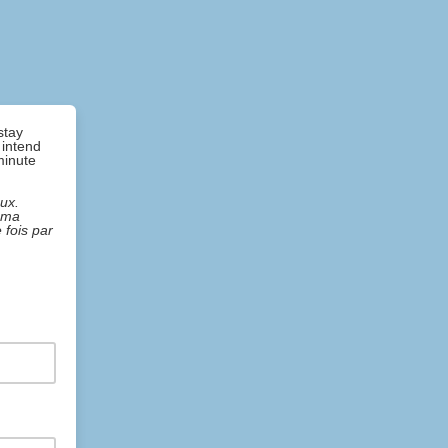
stay
 intend
minute
aux.
à ma
 fois par