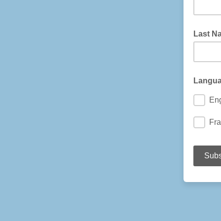
Last N
Langua
Eng
Fra