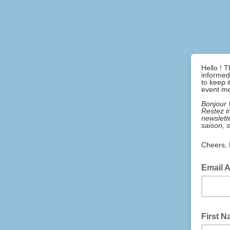
Hello ! T
informed
to keep 
event me
Bonjour !
Restez i
newslett
saison, 
Cheers,
Email 
First 