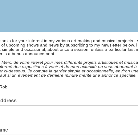
hanks for your interest in my various art making and musical projects - 
 of upcoming shows and news by subscribing to my newsletter below. I
it simple and occasional, about once a season, unless a particular last 
rits a bonus announcement.
 Merci de votre intérêt pour mes différents projets artistiques et music
nformé des expositions à venir et de mon actualité en vous abonnant 
er ci-dessous. Je compte la garder simple et occasionnelle, environ une
sauf si un événement de dernière minute mérite une annonce spéciale.
 Rob
Address
Name