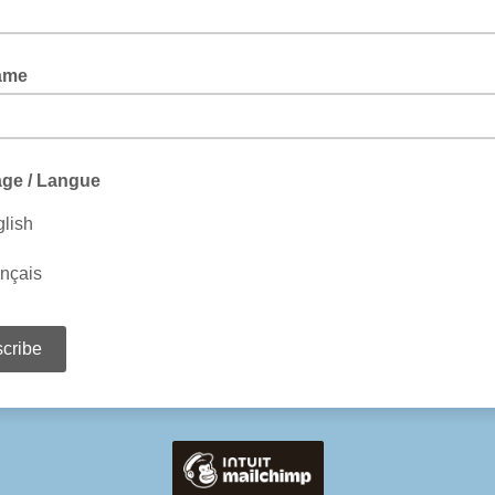
ame
ge / Langue
lish
nçais